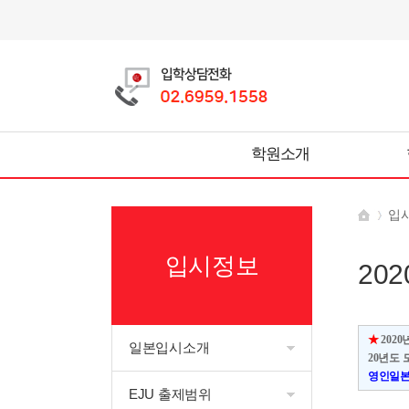
학원소개
입
입시정보
20
★
202
일본입시소개
20년도 
영인일본입
EJU 출제범위