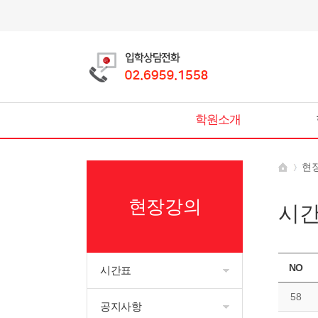
학원소개
현
현장강의
시
NO
시간표
58
공지사항