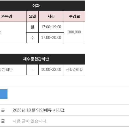
이과
과목명
요일
시간
수강료
월
17:00~19:00
념
300,000
수
17:00~20:00
재수종합관리반
합관리반
-
10:00~22:00
선착순마감
2023년 10월 영인에듀 시간표
 글
 글
다음 글이 없습니다.