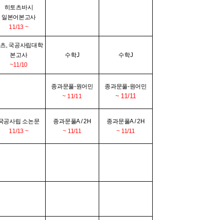
히토츠바시
일본어본고사
11/13 ~
츠, 국공사립대학
본고사
수학J
수학J
~11/10
종과문풀-원어민
종과문풀-원어민
~ 11/11
~ 11/11
국공사립 소논문
종과문풀A / 2H
종과문풀A / 2H
11/13 ~
~ 11/11
~ 11/11