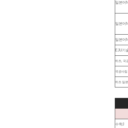
일본어N
일본어N
일본어N
EJU기술
히츠, 국공
국공사립 소
히츠 일본
수학J