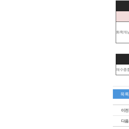
화학개
재수종
이전
다음