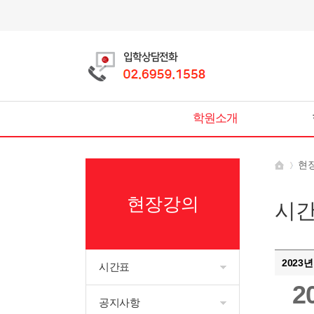
학원소개
현
현장강의
시
2023
시간표
2
공지사항