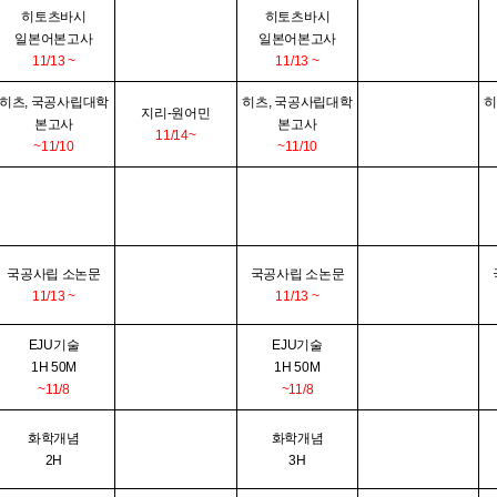
히토츠바시
히토츠바시
일본어본고사
일본어본고사
11/13 ~
11/13 ~
히츠, 국공사립대학
히츠, 국공사립대학
히
지리-원어민
본고사
본고사
11/14~
~11/10
~11/10
국공사립 소논문
국공사립 소논문
11/13 ~
11/13 ~
EJU기술
EJU기술
1H 50M
1H 50M
~11/8
~11/8
화학개념
화학개념
2H
3H