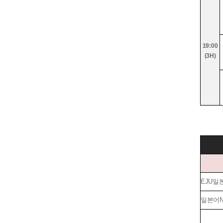
19:00
(3H)
EJU일
일본어N