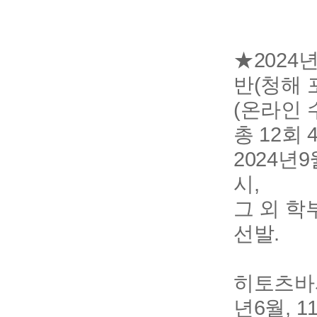
★2024
반(청해 
(온라인 수
총 12회 4
2024년
시,
그 외 학
선발.
히토츠바시
년6월, 1