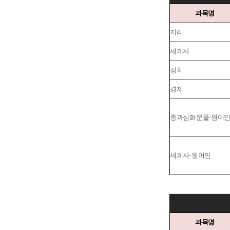
과목명
지리
세계사
정치
경제
종과심화문풀-원어
세계사-원어민
과목명