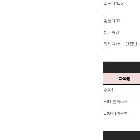
일본어N2B
일본어N1
청해특강
와세다+EJU만점반
과목명
수학J
EJU 문과수학
EJU 이과수학