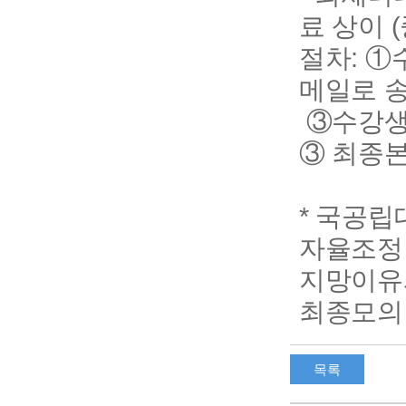
료 상이 
절차: 
메일로 
③수강생
③ 최종본
* 국공립
자율조정 /
지망이유서
최종모의