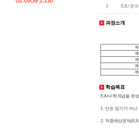
02.6959.1558
2
EJU 문
과정소개
제
제
제
제
제
학습목표
EJU수학개념을 완성
1. 단순 암기가 아닌
2. 적중예상문제(EJ